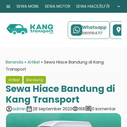
menu
expand_more
SEWA MOBIL
SEWA MOTOR
SEWA HIACE/ELF/BUS
CA
Whatsapp
K
081111154717
J
Beranda
»
Artikel
»
Sewa Hiace Bandung di Kang
Transport
Artikel
Bandung
Sewa Hiace Bandung di
Kang Transport
account_circle
calendar_month
visibility
comment
admin
28 September 2023
168
0 komentar