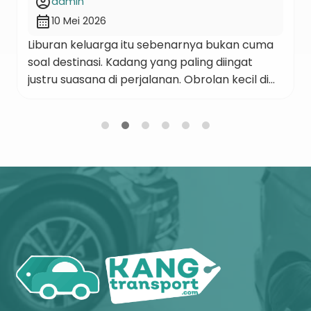
account_circle
admin
calendar_month
10 Mei 2026
Liburan keluarga itu sebenarnya bukan cuma
soal destinasi. Kadang yang paling diingat
justru suasana di perjalanan. Obrolan kecil di
mobil, berhenti dadakan karena lihat tempat
menarik, atau momen rebutan playlist lagu
selama jalan ke Lembang. Dan kalau
ngomongin liburan keluarga ke Bandung, satu
hal yang sering jadi tantangan adalah
transportasi. Apalagi kalau datang ramean,
bawa […]