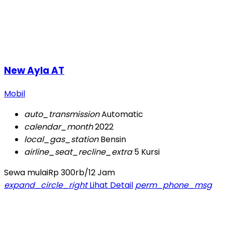
New Ayla AT
Mobil
auto_transmission
Automatic
calendar_month
2022
local_gas_station
Bensin
airline_seat_recline_extra
5 Kursi
Sewa mulai
Rp 300rb
/12 Jam
expand_circle_right
Lihat Detail
perm_phone_msg