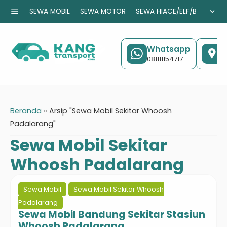
menu
expand_more
SEWA MOBIL
SEWA MOTOR
SEWA HIACE/ELF/BUS
CA
Whatsapp
K
081111154717
J
Beranda
»
Arsip "Sewa Mobil Sekitar Whoosh
Padalarang"
Sewa Mobil Sekitar
Whoosh Padalarang
Sewa Mobil
Sewa Mobil Sekitar Whoosh
Padalarang
Sewa Mobil Bandung Sekitar Stasiun
Whoosh Padalarang