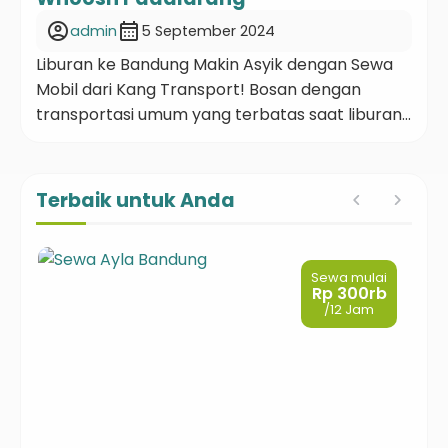
account_circle
calendar_month
admin
5 September 2024
Liburan ke Bandung Makin Asyik dengan Sewa
Mobil dari Kang Transport! Bosan dengan
transportasi umum yang terbatas saat liburan
ke Bandung? Ingin menjelajahi Kota Kembang
dengan lebih fleksibel dan nyaman? Sewa
mobil bisa jadi solusinya! Apalagi kalau kamu
Terbaik untuk Anda
tiba di Stasiun Kereta Cepat Whoosh
Padalarang. Kang Transport siap menemanimu
berpetualang di Bandung dengan harga
Sewa mulai
terjangkau […]
Rp 300rb
/12 Jam