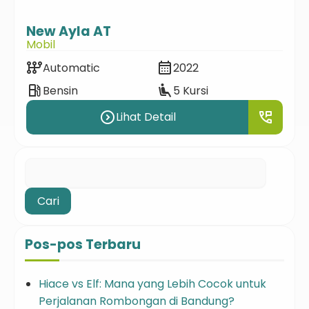
T
Alphard Transfor
Mobil
calendar_month
auto_transmission
2022
Automatic
airline_seat_recline_extra
local_gas_station
5 Kursi
Bensin
circle_right
perm_phone_msg
expand_circle_right
Lihat Detail
Lihat De
Cari
untuk:
Pos-pos Terbaru
Hiace vs Elf: Mana yang Lebih Cocok untuk
Perjalanan Rombongan di Bandung?