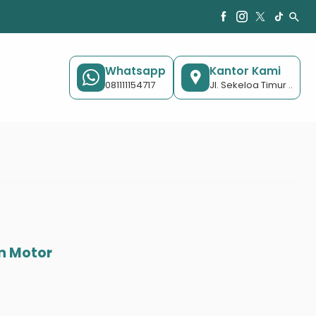
search
Whatsapp
Kantor Kami
081111154717
Jl. Sekeloa Timur ..
n Motor