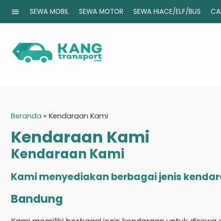
menu
SEWA MOBIL
SEWA MOTOR
SEWA HIACE/ELF/BUS
CA
Beranda
»
Kendaraan Kami
Kendaraan Kami
Kendaraan Kami
Kami menyediakan berbagai jenis kendara
Bandung