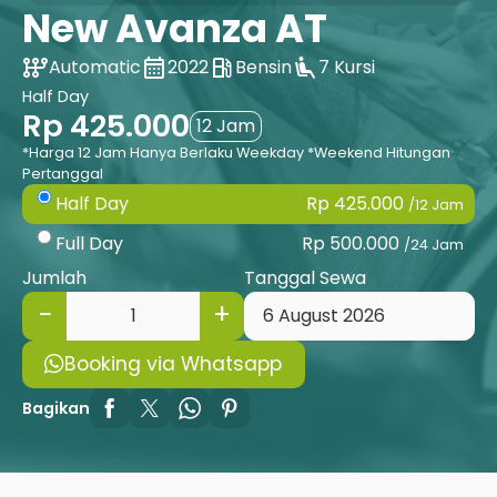
New Avanza AT
auto_transmission
calendar_month
local_gas_station
airline_seat_recline_extra
Automatic
2022
Bensin
7 Kursi
Half Day
Rp 425.000
12 Jam
*Harga 12 Jam Hanya Berlaku Weekday *Weekend Hitungan
Pertanggal
Rp 425.000
Half Day
/12 Jam
Rp 500.000
Full Day
/24 Jam
Jumlah
Tanggal Sewa
Booking via Whatsapp
Bagikan