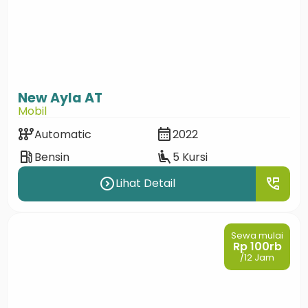
New Ayla AT
Mobil
auto_transmission
calendar_month
Automatic
2022
local_gas_station
airline_seat_recline_extra
Bensin
5 Kursi
expand_circle_right
perm_phone_msg
Lihat Detail
Sewa mulai
Rp 100rb
/12 Jam